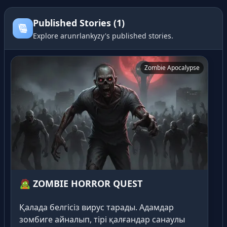
Published Stories (1)
Explore arunrlankyzy's published stories.
🧟 ZOMBIE HORROR QUEST
Zombie Apocalypse
🧟 ZOMBIE HORROR QUEST
Қалада белгісіз вирус тарады. Адамдар
зомбиге айналып, тірі қалғандар санаулы