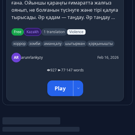
ғана. Ойыншы қараңғы ғимаратта жалғыз
оянып, не болғанын түсінуге және тірі қалуға
тырысады. Әр қадам — таңдау. Әр таңдау —
тағдыр. Қатысушы түрлі қауіпті
локациялардан өтеді: қараңғы дәліздер,
Free
Kazakh
1 translation
Violence
жертөле, бос бөлмелер және зомбилерге
хоррор
зомби
аманқалу
шытырман
қорқынышты
толы көшелер. Дұрыс шешімдер ғана оны
қауіпсіз жерге алып шығады, ал қате таңдау
AR
arunrlankyzy
Feb 16, 2026
— өлімге әкеледі.
927
·
77
·
147 words
Play