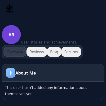
arunrlankyzy's
Profile
AR
User stories and achievements.
Overview
Reviews
Blog
Forums
About Me
This user hasn't added any information about
themselves yet.