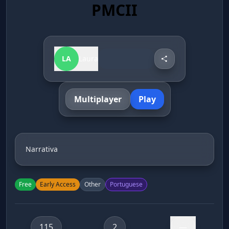
PMCII
LA
Laura
Multiplayer
Play
Narrativa
Free
Early Access
Other
Portuguese
115
2
—