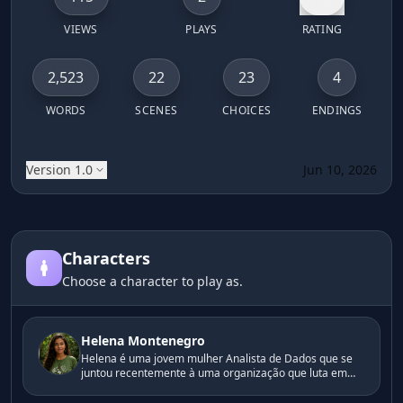
VIEWS
PLAYS
RATING
2,523
22
23
4
WORDS
SCENES
CHOICES
ENDINGS
Version 1.0
Jun 10, 2026
Escolha a alternativa que você acredita ser a melhor par
Characters
Choose a character to play as.
Helena Montenegro
Helena é uma jovem mulher Analista de Dados que se
juntou recentemente à uma organização que luta em
prol de comunidades afetadas pelas mudanças
climáticas. Ela acredita que a informação precisa ser