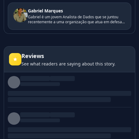
honesta e baseada em dados reais, porque sabe que
empresas muitas vezes tentam melhorar sua imagem
Gabriel Marques
sem mudar suas práticas.
Gabriel é um jovem Analista de Dados que se juntou
recentemente a uma organização que atua em defesa
de comunidades afetadas pelas mudanças climáticas.
Ele acredita que a informação deve ser transparente e
baseada em dados concretos, pois entende que muitas
empresas tentam fortalecer sua imagem pública sem
promover mudanças reais em suas práticas.
Reviews
See what readers are saying about this story.